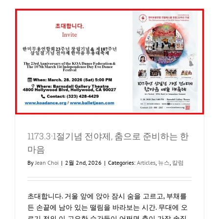
니
다.
나
의
춤
의
철
학
모
두
가
함
께
1173.3·1절기념 전야제, 춤으로 준비하는 한
하
는
마음
무
By
Jean Choi
|
2월 2nd, 2026
|
Categories:
Articles
,
뉴스
,
칼럼
대
초대합니다. 거울 앞에 앉아 잠시 숨을 고르고, 부채를
든 손끝에 남아 있는 떨림을 바라보는 시간. 무대에 오
르기 전의 이 고요한 순간들이 어쩌면 춤이 가장 솔직