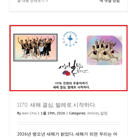
1172.
글 내용 전체보기
에 댓글 닫힘
발
레
가
아
이
의
중
심
을
세
우
는
이
유
1170. 새해 결심, 발레로 시작하다.
By
Jean Choi
|
1월 19th, 2026
|
Categories:
Articles
,
칼럼
2026년 병오년 새해가 밝았다. 새해가 되면 우리는 어