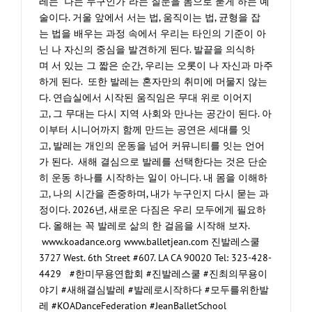
레는 “나는 누구인가”라는 질문을 몸으로 묻게 하는 예
술이다. 거울 앞에서 서는 법, 움직이는 법, 균형을 잡
는 법을 배우는 과정 속에서 우리는 타인의 기준이 아
닌 나 자신의 중심을 발견하게 된다. 발끝을 의식하
며 서 있는 그 짧은 순간, 우리는 오롯이 나 자신과 마주
하게 된다. 또한 발레는 혼자만의 취미에 머물지 않는
다. 연습실에서 시작된 움직임은 무대 위로 이어지
고, 그 무대는 다시 지역 사회와 만나는 공간이 된다. 아
이부터 시니어까지 함께 만드는 공연은 세대를 잇
고, 발레는 개인의 운동을 넘어 커뮤니티를 잇는 언어
가 된다. 새해 결심으로 발레를 선택한다는 것은 단순
히 운동 하나를 시작하는 일이 아니다. 내 몸을 이해하
고, 나의 시간을 존중하며, 내가 누구인지 다시 묻는 과
정이다. 2026년, 새로운 다짐은 우리 모두에게 필요하
다. 올해는 꼭 발레로 삶의 한 걸음을 시작해 보자.
www.koadance.org www.balletjean.com 진발레스쿨
3727 West. 6th Street #607. LA CA 90020 Tel: 323-428-
4429 #한미무용연합회 #진발레스쿨 #진최의무용이
야기 #새해결심발레 #발레로시작하다 #모두를위한발
레 #KOADanceFederation #JeanBalletSchool