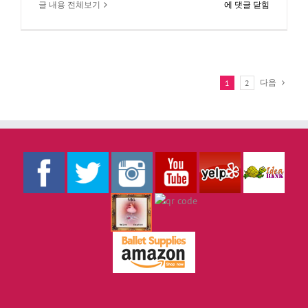
98.
글 내용 전체보기
에 댓글 닫힘
“주
옥
같
은
아
다음
1
2
리
아
가
숨
어
있
는
오
페
라
이
야
기
속
으
로..”