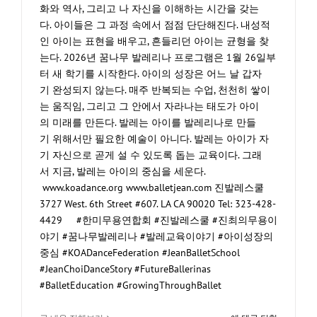
화와 역사, 그리고 나 자신을 이해하는 시간을 갖는
다. 아이들은 그 과정 속에서 점점 단단해진다. 내성적
인 아이는 표현을 배우고, 흔들리던 아이는 균형을 찾
는다. 2026년 꿈나무 발레리나 프로그램은 1월 26일부
터 새 학기를 시작한다. 아이의 성장은 어느 날 갑자
기 완성되지 않는다. 매주 반복되는 수업, 천천히 쌓이
는 움직임, 그리고 그 안에서 자라나는 태도가 아이
의 미래를 만든다. 발레는 아이를 발레리나로 만들
기 위해서만 필요한 예술이 아니다. 발레는 아이가 자
기 자신으로 곧게 설 수 있도록 돕는 교육이다. 그래
서 지금, 발레는 아이의 중심을 세운다.
www.koadance.org www.balletjean.com 진발레스쿨
3727 West. 6th Street #607. LA CA 90020 Tel: 323-428-
4429 #한미무용연합회 #진발레스쿨 #진최의무용이
야기 #꿈나무발레리나 #발레교육이야기 #아이성장의
중심 #KOADanceFederation #JeanBalletSchool
#JeanChoiDanceStory #FutureBallerinas
#BalletEducation #GrowingThroughBallet