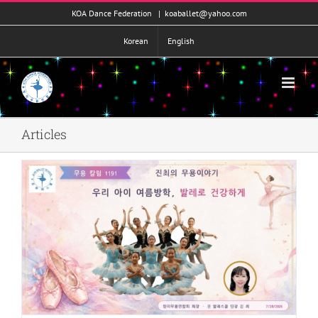
콘
KOA Dance Federation
|
koaballet@yahoo.com
텐
츠
Korean
English
로
건
너
뛰
기
Articles