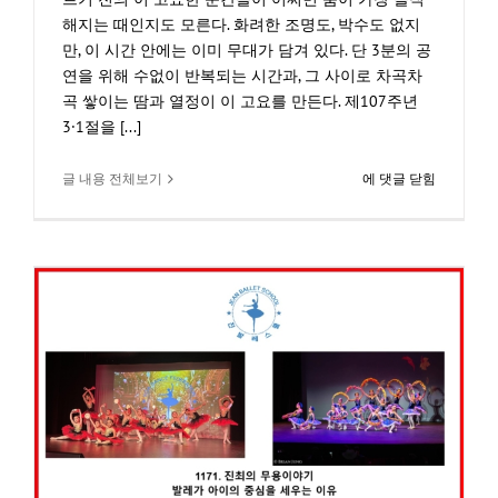
해지는 때인지도 모른다. 화려한 조명도, 박수도 없지
만, 이 시간 안에는 이미 무대가 담겨 있다. 단 3분의 공
연을 위해 수없이 반복되는 시간과, 그 사이로 차곡차
곡 쌓이는 땀과 열정이 이 고요를 만든다. 제107주년
3·1절을 [...]
1173.3·1
글 내용 전체보기
에 댓글 닫힘
절
기
념
전
야
제,
춤
으
로
준
비
하
는
한