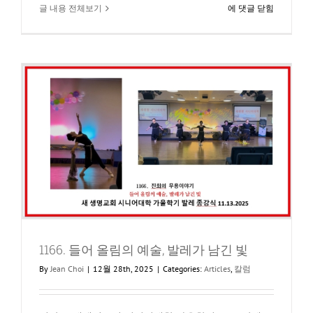
1169.
글 내용 전체보기
에 댓글 닫힘
발
레
와
함
께
보
낸
한
해,
감
사
와
감
동
1166. 들어 올림의 예술, 발레가 남긴 빛
By
Jean Choi
|
12월 28th, 2025
|
Categories:
Articles
,
칼럼