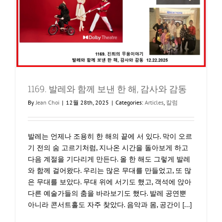
of
the
KOA
Dance
Federation
&
The
107th
1169. 발레와 함께 보낸 한 해, 감사와 감동
March
1st
By
Jean Choi
|
12월 28th, 2025
|
Categories:
Articles
,
칼럼
Independence
Day
Eve
발레는 언제나 조용히 한 해의 끝에 서 있다. 막이 오르
Dance
기 전의 숨 고르기처럼, 지나온 시간을 돌아보게 하고
Festival
다음 계절을 기다리게 만든다. 올 한 해도 그렇게 발레
와 함께 걸어왔다. 우리는 많은 무대를 만들었고, 또 많
은 무대를 보았다. 무대 위에 서기도 했고, 객석에 앉아
다른 예술가들의 춤을 바라보기도 했다. 발레 공연뿐
아니라 콘서트홀도 자주 찾았다. 음악과 몸, 공간이 [...]