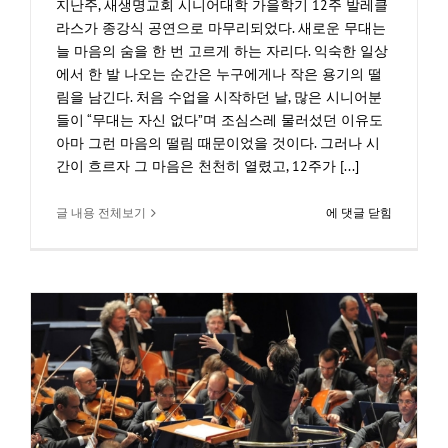
지난주, 새생명교회 시니어대학 가을학기 12주 발레클
라스가 종강식 공연으로 마무리되었다. 새로운 무대는
늘 마음의 숨을 한 번 고르게 하는 자리다. 익숙한 일상
에서 한 발 나오는 순간은 누구에게나 작은 용기의 떨
림을 남긴다. 처음 수업을 시작하던 날, 많은 시니어분
들이 “무대는 자신 없다”며 조심스레 물러섰던 이유도
아마 그런 마음의 떨림 때문이었을 것이다. 그러나 시
간이 흐르자 그 마음은 천천히 열렸고, 12주가 [...]
1166.
글 내용 전체보기
에 댓글 닫힘
들
어
올
림
의
예
술,
발
레
으
가
남