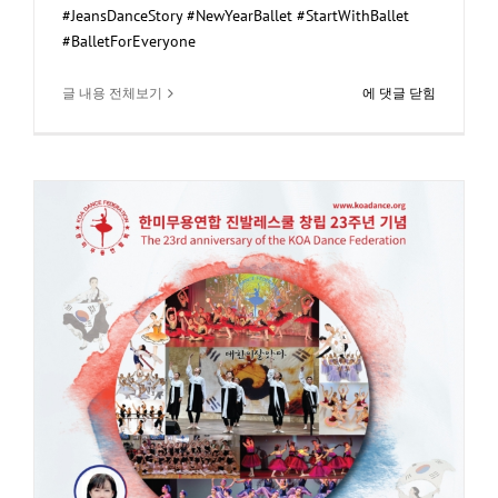
#JeansDanceStory #NewYearBallet #StartWithBallet
#BalletForEveryone
1170.
글 내용 전체보기
에 댓글 닫힘
새
해
결
심,
발
레
로
시
작
하
다.