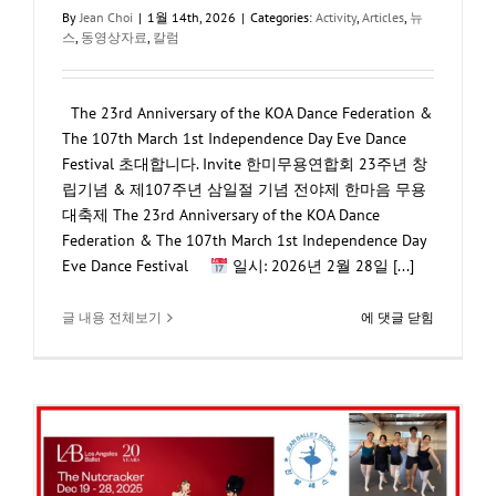
By
Jean Choi
|
1월 14th, 2026
|
Categories:
Activity
,
Articles
,
뉴
스
,
동영상자료
,
칼럼
The 23rd Anniversary of the KOA Dance Federation &
The 107th March 1st Independence Day Eve Dance
Festival 초대합니다. Invite 한미무용연합회 23주년 창
립기념 & 제107주년 삼일절 기념 전야제 한마음 무용
대축제 The 23rd Anniversary of the KOA Dance
Federation & The 107th March 1st Independence Day
Eve Dance Festival
일시: 2026년 2월 28일 [...]
1171.
글 내용 전체보기
에 댓글 닫힘
초
대
합
니
다.
The
23rd
Anniversary