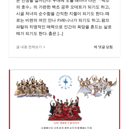
은 인생을 살아간다. 무대에 오를 때마다 나는 『백조
의 호수』의 가련한 백조 공주 오데트가 되기도 하고,
시골 처녀의 순수함을 간직한 지젤이 되기도 한다. 때
로는 비련의 여인 안나 카레니나가 되기도 하고, 팜므
파탈의 치명적인 매력으로 인간의 욕망을 흔드는 살로
메가 되기도 한다. 춤은 [...]
1190.
글 내용 전체보기
에 댓글 닫힘
춤
은
문
학
을
품
고
춘
다
―
밀
란
쿤
데