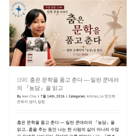
이
여
름
방
학,
발
레
로
건
강
하
게…
1190. 춤은 문학을 품고 춘다 ― 밀란 쿤데라
의 『농담』을 읽고
By
Jean Choi
|
7월 14th, 2026
|
Categories:
Articles
,
LA 한인회
문화의 샘터
,
칼럼
춤은 문학을 품고 춘다 ― 밀란 쿤데라의 『농담』을
읽고.. 춤을 추는 동안 나는 한 사람의 삶이 아니라 수많