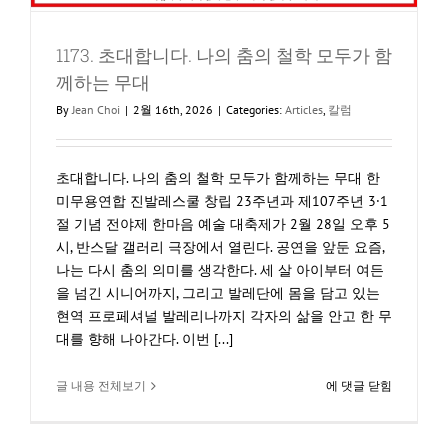
라
의
1173. 초대합니다. 나의 춤의 철학 모두가 함
『농
담』
께하는 무대
을
By
Jean Choi
|
2월 16th, 2026
|
Categories:
Articles
,
칼럼
읽
고
초대합니다. 나의 춤의 철학 모두가 함께하는 무대 한
미무용연합 진발레스쿨 창립 23주년과 제107주년 3·1
절 기념 전야제 한마음 예술 대축제가 2월 28일 오후 5
시, 반스달 갤러리 극장에서 열린다. 공연을 앞둔 요즘,
나는 다시 춤의 의미를 생각한다. 세 살 아이부터 여든
을 넘긴 시니어까지, 그리고 발레단에 몸을 담고 있는
현역 프로페셔널 발레리나까지 각자의 삶을 안고 한 무
대를 향해 나아간다. 이번 [...]
1173.
글 내용 전체보기
에 댓글 닫힘
초
대
합