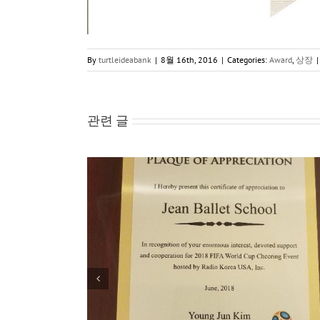
By
turtleideabank
|
8월 16th, 2016
|
Categories:
Award
,
상장
|
관련 글