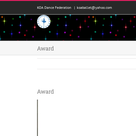
콘
KOA Dance Federation
|
koaballet@yahoo.com
텐
츠
로
건
너
뛰
Award
기
Award