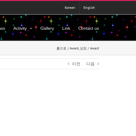
Korean
English
ass
Activity
Gallery
Link
Contact us
홈으로
Award
상장
Award
이전
다음