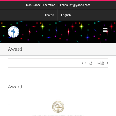
콘
KOA Dance Federation
|
koaballet@yahoo.com
텐
츠
Korean
English
로
건
너
뛰
기
Award
이전
다음
Award