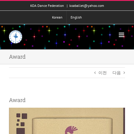
콘
KOA Dance Federation
|
koaballet@yahoo.com
텐
츠
Korean
English
로
건
너
뛰
기
Award
이전
다음
Award