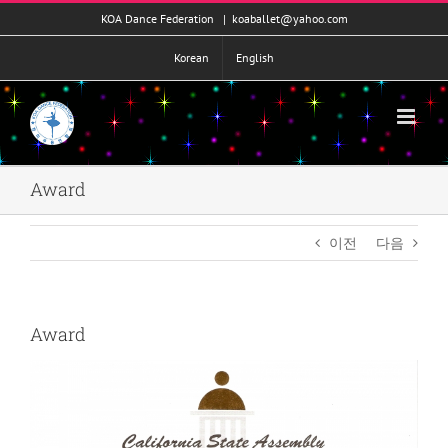
콘
KOA Dance Federation
|
koaballet@yahoo.com
텐
츠
Korean
English
로
건
너
뛰
기
Award
이전
다음
Award